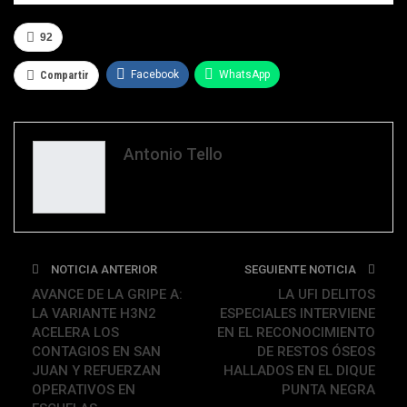
92
Facebook
WhatsApp
Compartir
Antonio Tello
NOTICIA ANTERIOR
SEGUIENTE NOTICIA
AVANCE DE LA GRIPE A:
LA UFI DELITOS
LA VARIANTE H3N2
ESPECIALES INTERVIENE
ACELERA LOS
EN EL RECONOCIMIENTO
CONTAGIOS EN SAN
DE RESTOS ÓSEOS
JUAN Y REFUERZAN
HALLADOS EN EL DIQUE
OPERATIVOS EN
PUNTA NEGRA