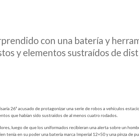
oven acusado de cometer cuatr
rprendido con una batería y herram
uestos y elementos sustraídos de di
aría 26ª acusado de protagonizar una serie de robos a vehículos estacio
mentos que habían sido sustraídos de al menos cuatro rodados.
 Flores, luego de que los uniformados recibieran una alerta sobre un hombre
ien tenía en su poder una batería marca Imperial 12×50 y una pinza de p