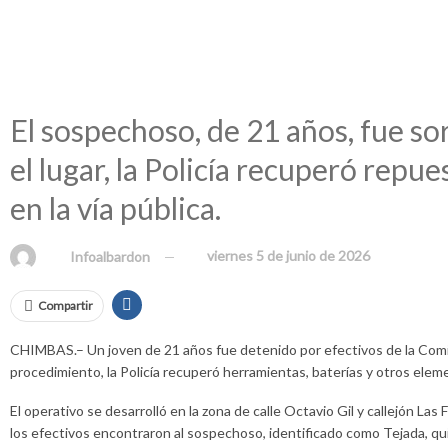
Detuvieron en Chimbas a un j
misma zona
El sospechoso, de 21 años, fue so
el lugar, la Policía recuperó rep
en la vía pública.
en
viernes 5 de junio de 2026
Por
Infoalbardon
Compartir
CHIMBAS.– Un joven de 21 años fue detenido por efectivos de la Comis
procedimiento, la Policía recuperó herramientas, baterías y otros ele
El operativo se desarrolló en la zona de calle Octavio Gil y callejón Las
los efectivos encontraron al sospechoso, identificado como Tejada, qu