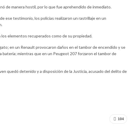
onó de manera hostil, por lo que fue aprehendido de inmediato.
 ese testimonio, los policías realizaron un rastrillaje en un
n.
on los elementos recuperados como de su propiedad.
n gato; en un Renault provocaron daños en el tambor de encendido y se
na batería; mientras que en un Peugeot 207 forzaron el tambor de
oven quedó detenido y a disposición de la Justicia, acusado del delito de
104