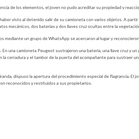
encia de los elementos, el joven no pudo acreditar su propiedad y reacci
r visto al detenido salir de su camioneta con varios objetos. A partir de
os mecánicos, dos baterías y dos llaves cruz ocultas entre la vegetació
ados mediante un grupo de WhatsApp se acercaron al lugar y reconocier
os. En una camioneta Peugeot sustrajeron una batería, una llave cruz y u
on la cerradura y el tambor de la puerta del acompañante para sustraer u
iranda, dispuso la apertura del procedimiento especial de flagrancia. El j
n reconocidos y restituidos a sus propietarios.