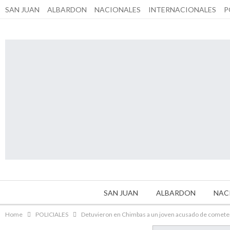
SAN JUAN
ALBARDON
NACIONALES
INTERNACIONALES
P
SAN JUAN
ALBARDON
NAC
Home
POLICIALES
Detuvieron en Chimbas a un joven acusado de cometer