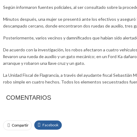
Según informaron fuentes policiales, al ser consultado sobre la proced
Minutos después, una mujer se presentó ante los efectivos y aseguró habe
descampado cercano, donde encontraron dos ruedas de auxilio, tres gat
Posteriormente, varios vecinos y damnificados que habían sido alert
De acuerdo con la investigación, los robos afectaron a cuatro vehícul
llevaron una rueda de auxilio y un gato mecánico; en un Ford Ka dañar
arranque y robaron una llave cruz y un gato.
La Unidad Fiscal de Flagrancia, a través del ayudante fiscal Sebastián M
robo simple en cuatro hechos. Todos los elementos secuestrados fuero
COMENTARIOS
Facebook
Compartir