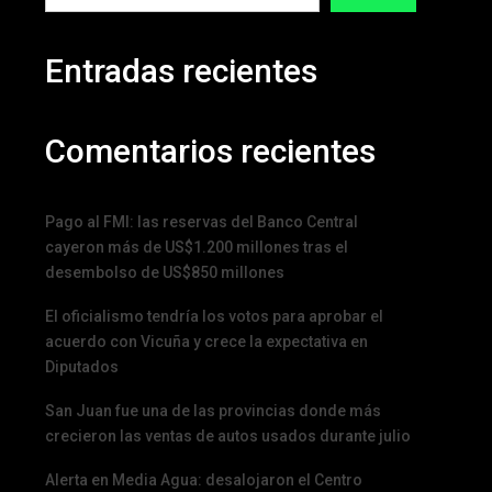
Entradas recientes
Comentarios recientes
Pago al FMI: las reservas del Banco Central
cayeron más de US$1.200 millones tras el
desembolso de US$850 millones
El oficialismo tendría los votos para aprobar el
acuerdo con Vicuña y crece la expectativa en
Diputados
San Juan fue una de las provincias donde más
crecieron las ventas de autos usados durante julio
Alerta en Media Agua: desalojaron el Centro