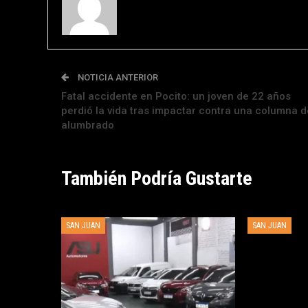
NOTICIA ANTERIOR
Fatal accidente en Pocito: un joven de 22 años
perdió la vida tras impactar contra una columna d
alumbrado
También Podría Gustarte
SAN JUAN
SAN JUAN