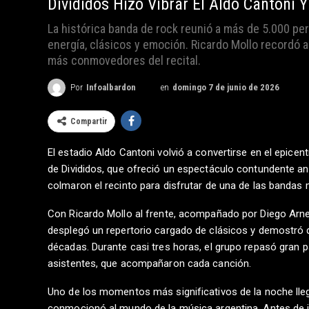
Divididos Hizo Vibrar El Aldo Cantoni
La histórica banda de rock reunió a más de 5.000 p
energía, clásicos y emoción. Ricardo Mollo recordó a
más conmovedores del recital.
en
domingo 7 de junio de 2026
Por
Infoalbardon
Compartir
El estadio Aldo Cantoni volvió a convertirse en el epice
de Divididos, que ofreció un espectáculo contundente a
colmaron el recinto para disfrutar de una de las bandas 
Con Ricardo Mollo al frente, acompañado por Diego Arned
desplegó un repertorio cargado de clásicos y demostró q
décadas. Durante casi tres horas, el grupo repasó gran 
asistentes, que acompañaron cada canción.
Uno de los momentos más significativos de la noche lleg
conmocionó al mundo de la música argentina. Antes de in