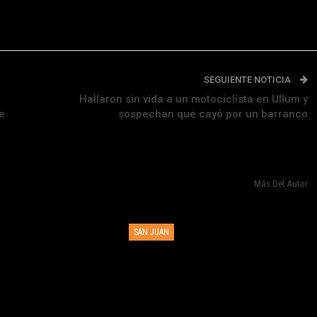
SEGUIENTE NOTICIA
Hallaron sin vida a un motociclista en Ullum y
e
sospechan que cayó por un barranco
Más Del Autor
SAN JUAN