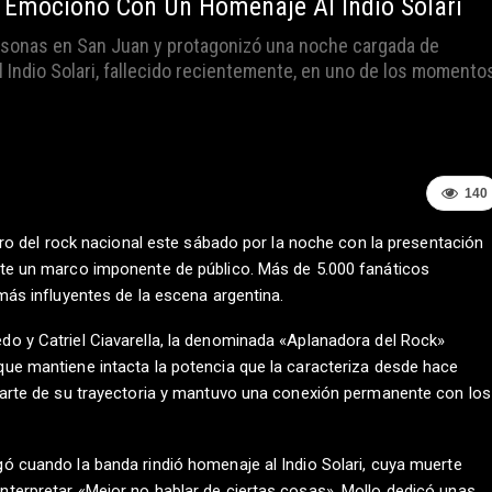
 Y Emocionó Con Un Homenaje Al Indio Solari
ersonas en San Juan y protagonizó una noche cargada de
l Indio Solari, fallecido recientemente, en uno de los momento
140
ntro del rock nacional este sábado por la noche con la presentación
nte un marco imponente de público. Más de 5.000 fanáticos
más influyentes de la escena argentina.
o y Catriel Ciavarella, la denominada «Aplanadora del Rock»
ue mantiene intacta la potencia que la caracteriza desde hace
parte de su trayectoria y mantuvo una conexión permanente con los
ó cuando la banda rindió homenaje al Indio Solari, cuya muerte
terpretar «Mejor no hablar de ciertas cosas», Mollo dedicó unas