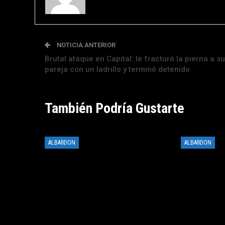
NOTICIA ANTERIOR
Brutal ataque en Capital: le fracturó la pierna a su
pareja con un ladrillo y terminó detenido
También Podría Gustarte
ALBARDON
ALBARDON