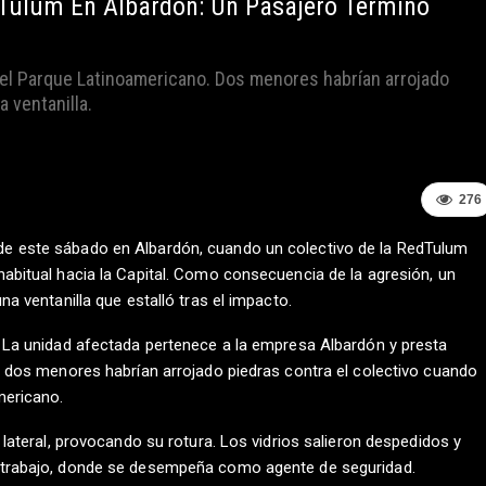
dTulum En Albardón: Un Pasajero Terminó
del Parque Latinoamericano. Dos menores habrían arrojado
a ventanilla.
276
de este sábado en Albardón, cuando un colectivo de la RedTulum
habitual hacia la Capital. Como consecuencia de la agresión, un
na ventanilla que estalló tras el impacto.
. La unidad afectada pertenece a la empresa Albardón y presta
s, dos menores habrían arrojado piedras contra el colectivo cuando
mericano.
 lateral, provocando su rotura. Los vidrios salieron despedidos y
u trabajo, donde se desempeña como agente de seguridad.