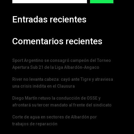
Entradas recientes
Comentarios recientes
Sport Argentino se consagró campeón del Torneo
Apertura Sub 21 de la Liga Albardón-Angaco
River no levanta cabeza: cayó ante Tigre y atraviesa
una crisis inédita en el Clausura
Diego Martín retuvo la conducción de OSSE y
afrontará su tercer mandato al frente del sindicato
Corte de agua en sectores de Albardón por
trabajos de reparación